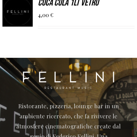
Coca Cola 1Lt Vetro
AL
CARRELLO
4,00
€
/
DETAILS
Ristorante, pizzeria, lounge bar in un
ambiente ricercato, che fa rivivere le
atmosfere cinematografiche create dal
genio di Federico Fellini. Una