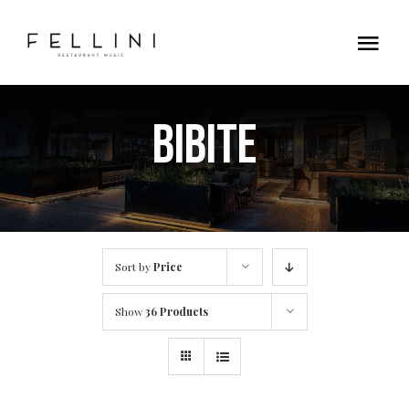
Skip
to
Tog
content
Nav
Home
BIBITE
Contatti
Sort by
Price
Show
36 Products