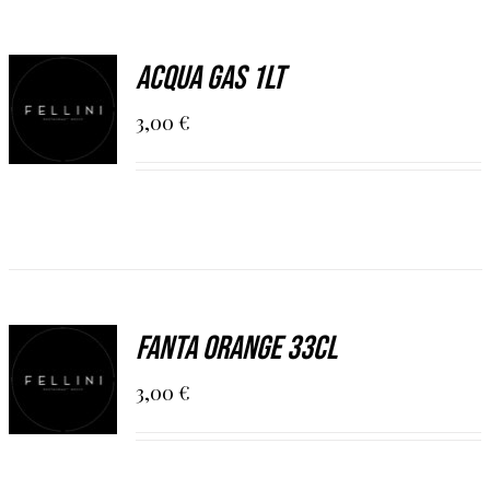
AGGIUNGI
Acqua Gas 1Lt
AL
CARRELLO
3,00
€
/
DETAILS
AGGIUNGI
Fanta Orange 33cl
AL
CARRELLO
3,00
€
/
DETAILS