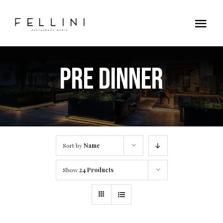
Skip
to
Tog
content
Nav
Home
PRE DINNER
Contatti
Sort by
Name
Show
24 Products