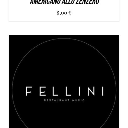
Americano allo Zenzero
8,00
€
AGGIUNGI AL CARRELLO
/
DETAILS