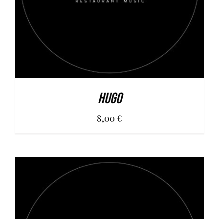
Hugo
8,00
€