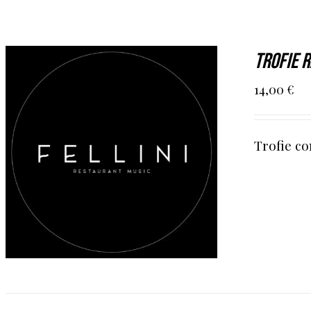
TROFIE R
14,00
€
Trofie co
AGGIUNGI AL CARRELLO
/
DETAILS