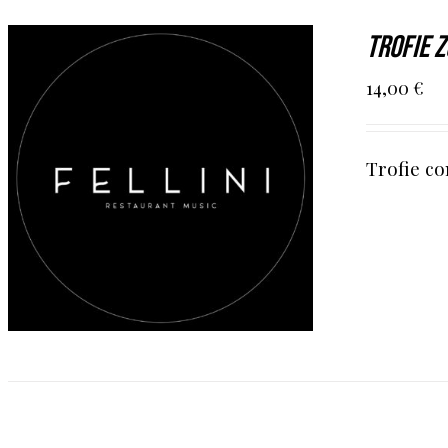
Trofie 
14,00
€
Trofie co
AGGIUNGI AL CARRELLO
/
DETAILS