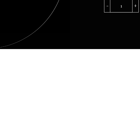
Amaro
Montene
quantità