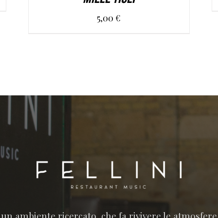
5,00
€
n un ambiente ricercato, che fa rivivere le atmosfer