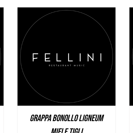
AGGIUNGI AL CARRELLO
/
DETAILS
Grappa Bonollo Ligneum
miele Tigli