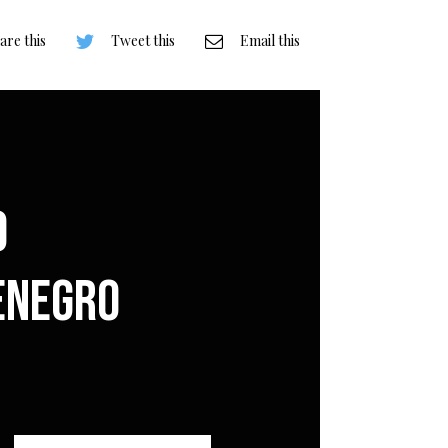
are this
Tweet this
Email this
o
enegro