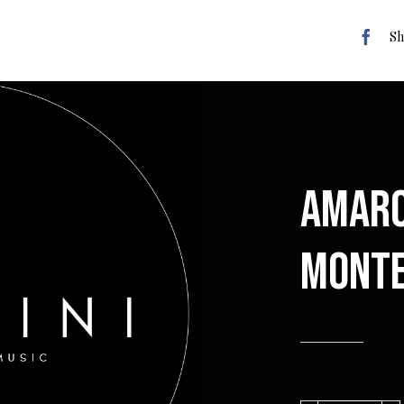
Sh
Amar
Mont