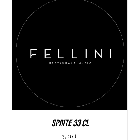
AGGIUNGI AL CARRELLO
/
DETAILS
Sprite 33 cl
3,00
€