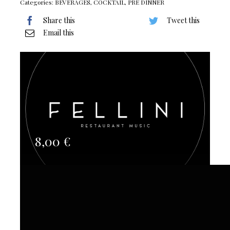
Categories:
BEVERAGES
,
COCKTAIL
,
PRE DINNER
Share this
Tweet this
Email this
8,00
€