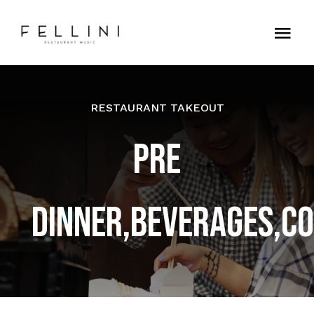
Skip
to
Tog
content
Nav
Home
RESTAURANT TAKEOUT
Contatti
PRE
DINNER,BEVERAGES,CO