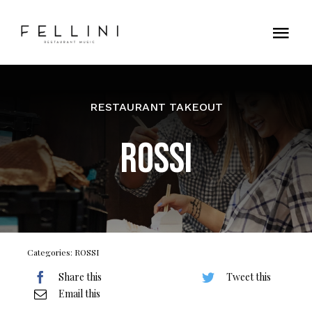
Skip
to
Tog
content
Nav
Home
RESTAURANT TAKEOUT
Contatti
ROSSI
Categories:
ROSSI
Share this
Tweet this
Email this