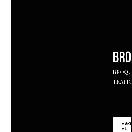
BRO
BROQU
TRAPIC
BROQUE
quantità
AGG
AL