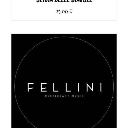
25,00
€
AGGIUNGI AL CARRELLO
/
DETAILS