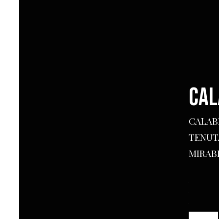
CAL
CALAB
TENUT
MIRABE
CALABR
quantità