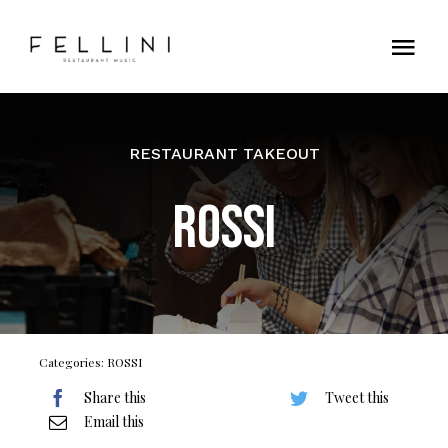
Skip
to
Tog
content
Nav
Home
RESTAURANT TAKEOUT
Contatti
ROSSI
Categories:
ROSSI
Share this
Tweet this
Email this