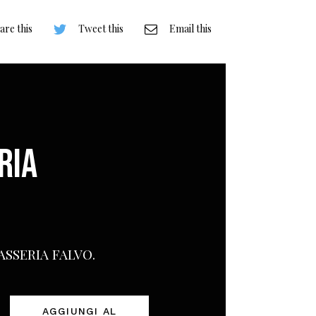
are this
Tweet this
Email this
RIA
SSERIA FALVO.
AGGIUNGI AL