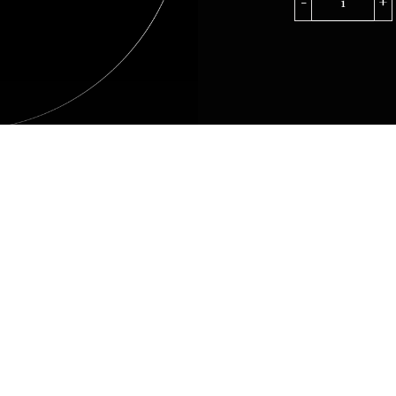
CALABR
quantità