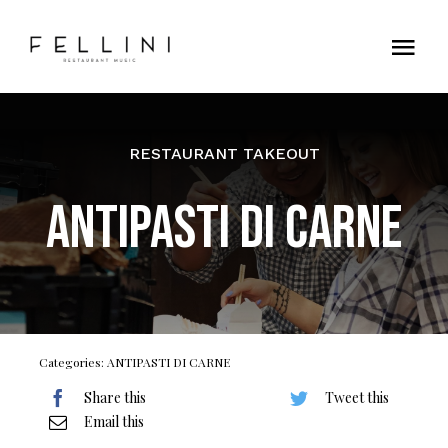
Skip
to
Tog
content
Nav
Home
RESTAURANT TAKEOUT
Contatti
ANTIPASTI DI CARNE
Categories:
ANTIPASTI DI CARNE
Share this
Tweet this
Email this