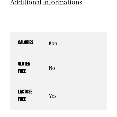
Additional informations
800
Calories
Gluten
No
free
Lactose
Yes
free