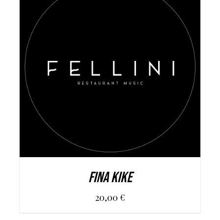
AGGIUNGI AL CARRELLO
/
DETAILS
FINA KIKE
20,00
€