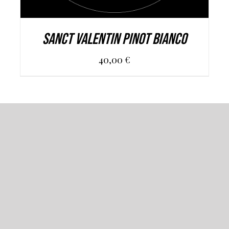
SANCT VALENTIN PINOT BIANCO
40,00
€
Ristorante, pizzeria, lounge bar in un
ambiente ricercato, che fa rivivere le