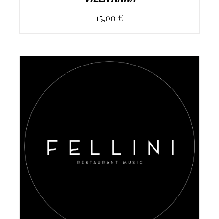
15,00
€
AGGIUNGI AL CARRELLO
/
DETAILS