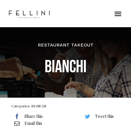
Skip
to
Tog
content
Nav
Home
RESTAURANT TAKEOUT
Contatti
BIANCHI
Categories:
BIANCHI
Share this
Tweet this
Email this