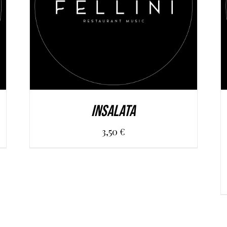
AGGIUNGI AL CARRELLO
/
DETAILS
Insalata
3,50
€