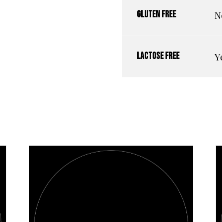
N
Gluten free
Y
Lactose free