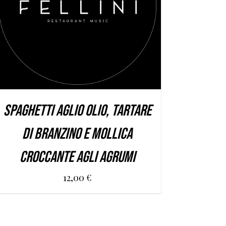
AGGIUNGI AL CARRELLO
/
DETAILS
Spaghetti aglio olio, tartare
di branzino e mollica
croccante agli agrumi
12,00
€