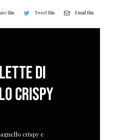
are this
Tweet this
Email this
lette di
lo crispy
 agnello crispy e