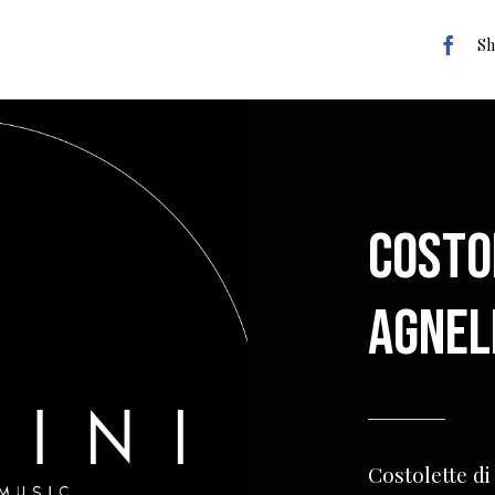
Sh
Costo
agnel
Costolette di