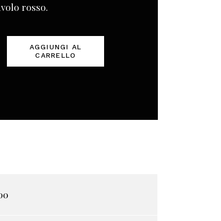
avolo rosso.
AGGIUNGI AL
CARRELLO
te
00