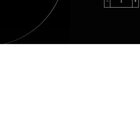
DONNA
ELEONO
quantità