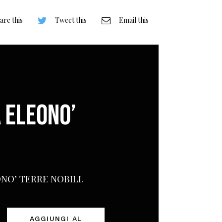
are this
Tweet this
Email this
 ELEONO’
NO’ TERRE NOBILI.
AGGIUNGI AL