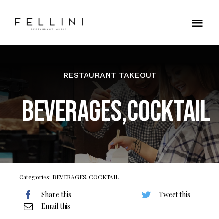
Skip
to
Tog
content
Nav
Home
RESTAURANT TAKEOUT
Contatti
BEVERAGES,COCKTAIL
Categories:
BEVERAGES
,
COCKTAIL
Share this
Tweet this
Email this