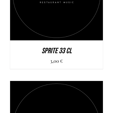
Sprite 33 cl
3,00
€