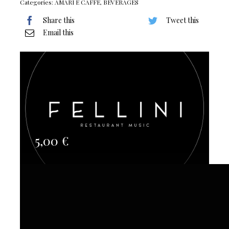
Categories:
AMARI E CAFFE
,
BEVERAGES
Share this
Tweet this
Email this
5,00
€