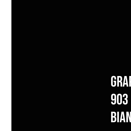
Gra
903
Bia