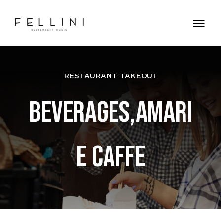
Skip
to
Tog
content
Nav
Home
RESTAURANT TAKEOUT
Contatti
BEVERAGES,AMARI
E CAFFE