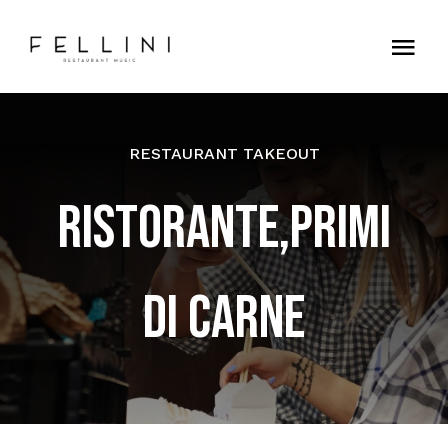
Skip
to
Tog
content
Nav
Home
RESTAURANT TAKEOUT
Contatti
RISTORANTE,PRIMI
DI CARNE