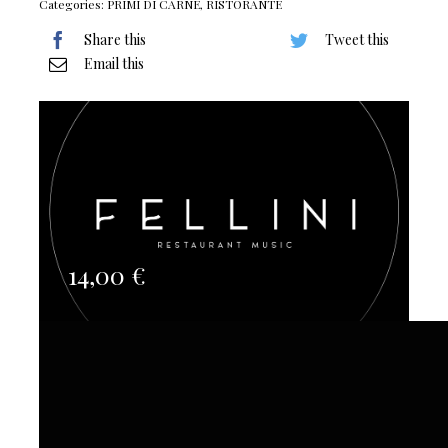
Categories:
PRIMI DI CARNE
,
RISTORANTE
Share this
Tweet this
Email this
14,00
€