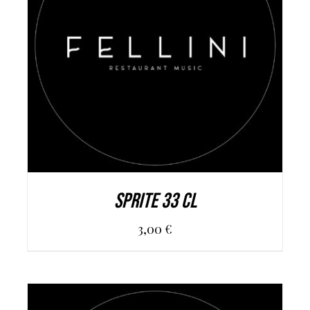
AGGIUNGI AL CARRELLO
/
DETAILS
Sprite 33 cl
3,00
€