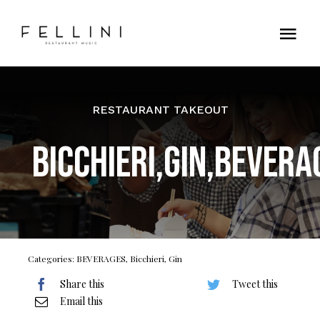
Skip
to
Tog
content
Nav
Home
RESTAURANT TAKEOUT
Contatti
Bicchieri,Gin,BEVERA
Categories:
BEVERAGES
,
Bicchieri
,
Gin
Share this
Tweet this
Email this