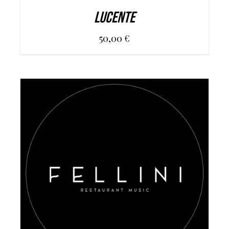
LUCENTE
50,00
€
AGGIUNGI AL CARRELLO
/
DETAILS