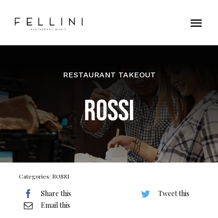
Skip
to
Tog
content
Nav
Home
RESTAURANT TAKEOUT
Contatti
ROSSI
Categories:
ROSSI
Share this
Tweet this
Email this