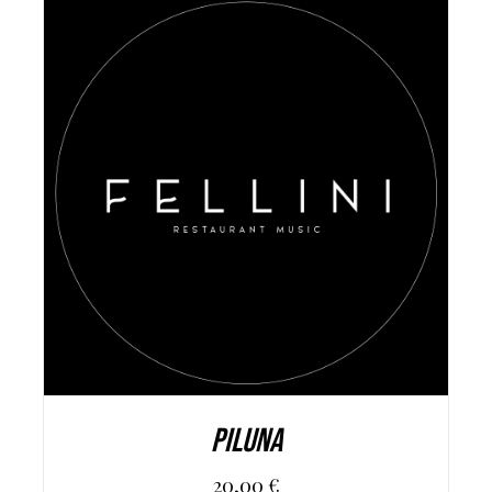
AGGIUNGI AL CARRELLO
/
DETAILS
PILUNA
20,00
€