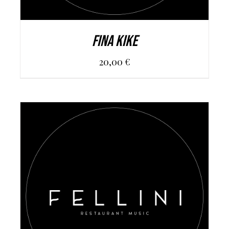
FINA KIKE
20,00
€
AGGIUNGI AL CARRELLO
/
DETAILS