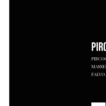
PIR
PIRCO
MASSE
FALVO.
PIRCOC
quantità