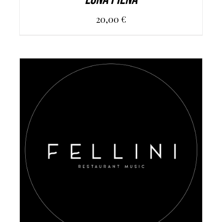
20,00
€
AGGIUNGI AL CARRELLO
/
DETAILS