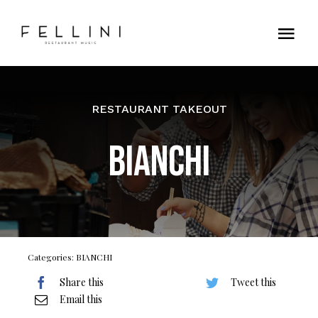
Skip
to
Tog
content
Nav
Home
RESTAURANT TAKEOUT
Contatti
BIANCHI
Categories:
BIANCHI
Share this
Tweet this
Email this