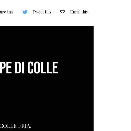
are this
Tweet this
Email this
PE DI COLLE
 COLLE FRIA.