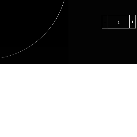
PRINCIP
DI
COLLE
FRIA
quantità