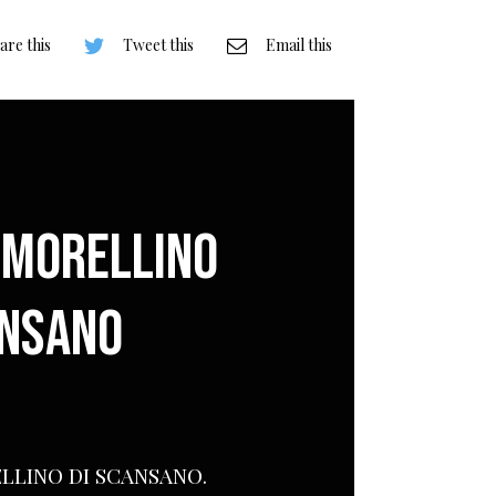
are this
Tweet this
Email this
-MORELLINO
ANSANO
LLINO DI SCANSANO.