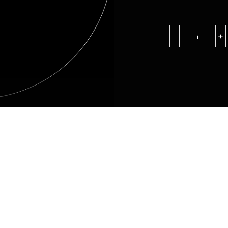
RIBEO-
MORELL
DI
SCANSA
quantità