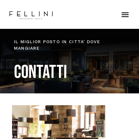
Skip
to
Tog
content
Nav
Home
IL MIGLIOR POSTO IN CITTA' DOVE
MANGIARE
Contatti
Contatti