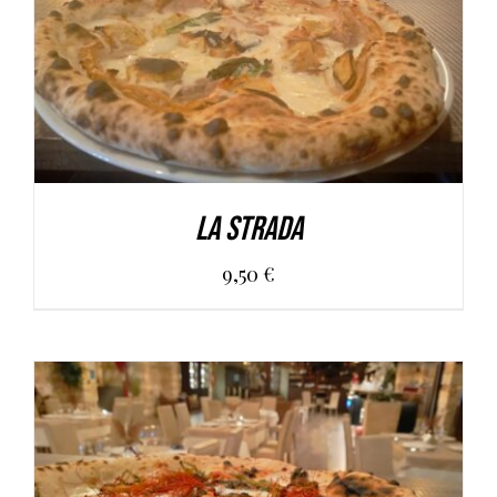
AGGIUNGI AL CARRELLO
/
DETAILS
La Strada
9,50
€