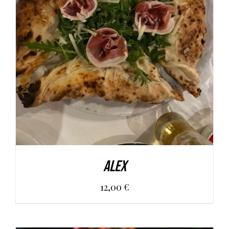
AGGIUNGI AL CARRELLO
/
DETAILS
Alex
12,00
€