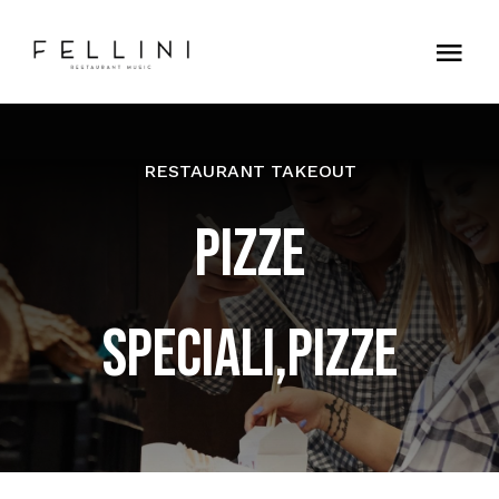
Skip
to
Tog
content
Nav
Home
RESTAURANT TAKEOUT
Contatti
PIZZE
SPECIALI,PIZZE