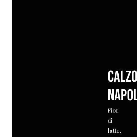
Calz
Napo
Fior
di
latte,