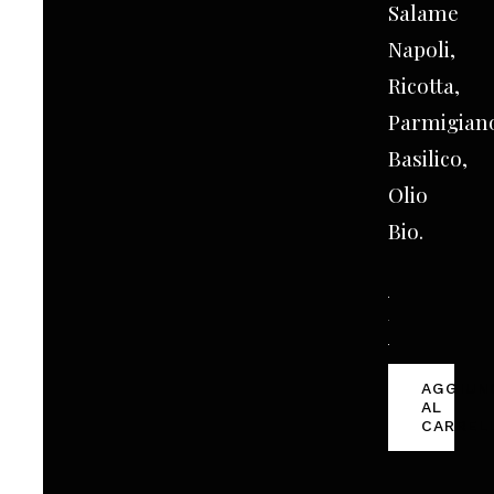
Salame
Napoli,
Ricotta,
Parmigian
Basilico,
Olio
Bio.
Calzone
Napoletano
AGGIUN
quantità
AL
CARREL