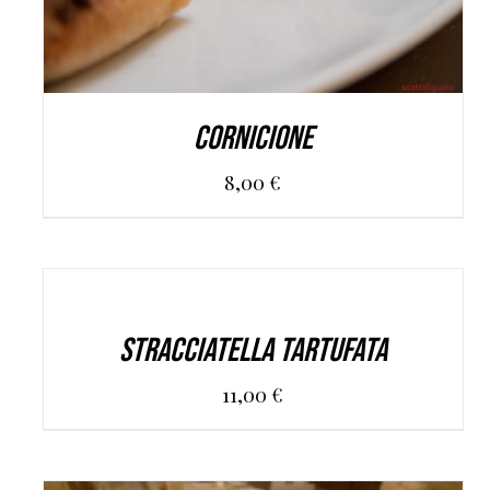
Cornicione
8,00
€
AGGIUNGI AL CARRELLO
/
DETAILS
Stracciatella tartufata
11,00
€