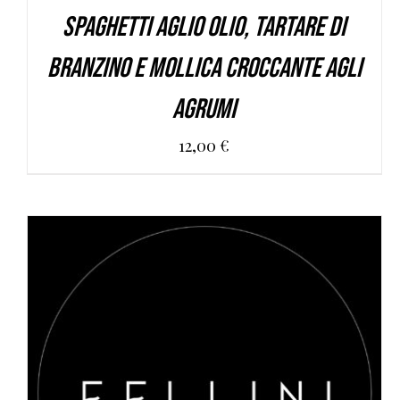
Spaghetti aglio olio, tartare di
branzino e mollica croccante agli
agrumi
12,00
€
AGGIUNGI AL CARRELLO
/
DETAILS