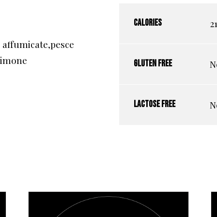
2
Calories
 affumicate,pesce
 limone
N
Gluten free
N
Lactose free