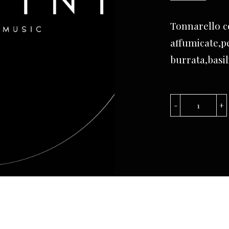
Tonnarello 
affumicate,p
burrata,basil
Tonnarel
spada
e
melanza
quantità