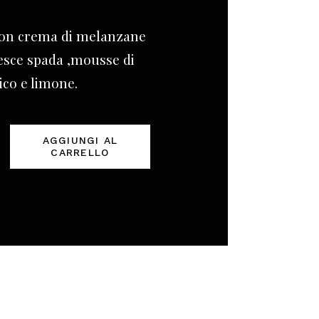
con crema di melanzane
esce spada ,mousse di
ico e limone.
AGGIUNGI AL
CARRELLO
lo
ne