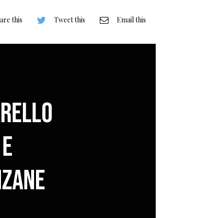
are this
Tweet this
Email this
rello
 e
nzane