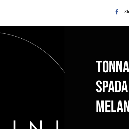
Sh
Tonna
spada
mela