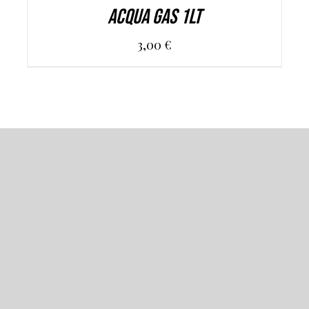
Acqua Gas 1Lt
3,00
€
Ristorante, pizzeria, lounge bar in un
ambiente ricercato, che fa rivivere le
atmosfere cinematografiche create dal