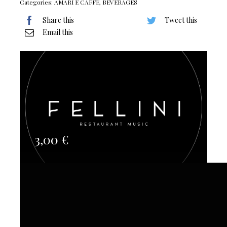
Categories:
AMARI E CAFFE
,
BEVERAGES
Share this
Tweet this
Email this
3,00
€