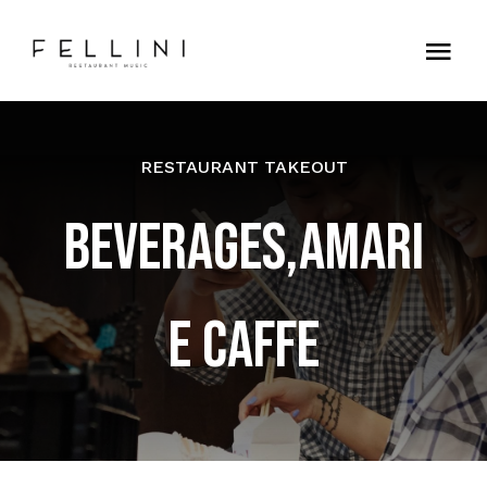
Skip
to
Tog
content
Nav
Home
RESTAURANT TAKEOUT
Contatti
BEVERAGES,AMARI
E CAFFE