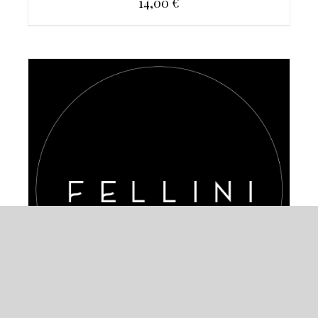
14,00
€
DETAILS