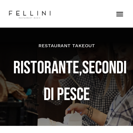
Skip
to
Tog
content
Nav
Home
RESTAURANT TAKEOUT
Contatti
RISTORANTE,SECONDI
DI PESCE