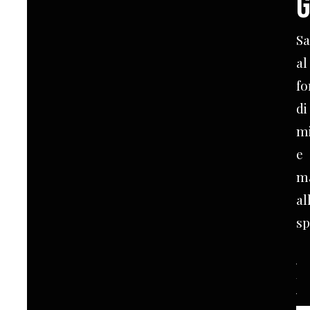
g
S
al
fo
di
mi
e
m
al
sp
Sa
all