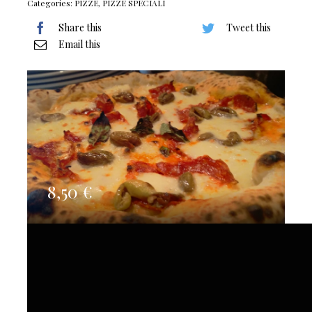
Categories:
PIZZE
,
PIZZE SPECIALI
Share this
Tweet this
Email this
8,50
€