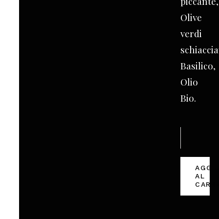
piccante,
Olive
verdi
schiaccia
Basilico,
Olio
Bio.
Schiacciata
quantità
AGGI
AL
CARR