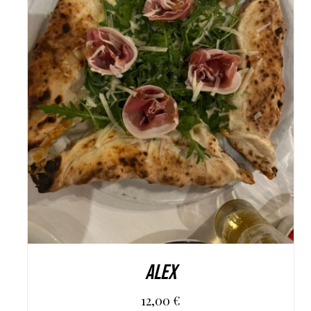
AGGIUNGI AL CARRELLO
/
DETAILS
Alex
12,00
€