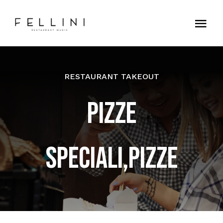
Skip
to
Tog
content
Nav
Home
RESTAURANT TAKEOUT
Contatti
PIZZE
SPECIALI,PIZZE